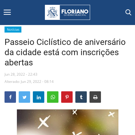
Notícias
Passeio Ciclístico de aniversário
Início
da cidade está com inscrições
Editais
abertas
Floriano
Jun 28, 2022 - 22:43
Alterado: Jun 29, 2022 - 08:14
Secretarias e Órgãos
Mural de Licitações
Notícias
Vídeos