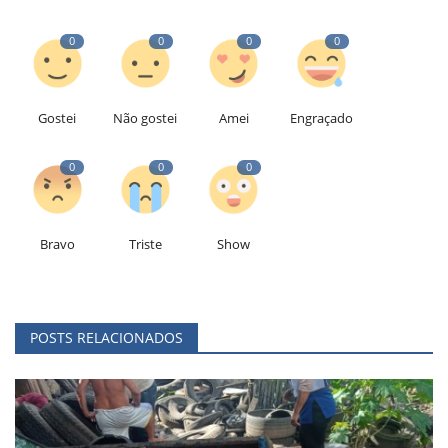
0
0
0
0
Gostei
Não gostei
Amei
Engraçado
0
0
0
Bravo
Triste
Show
POSTS RELACIONADOS