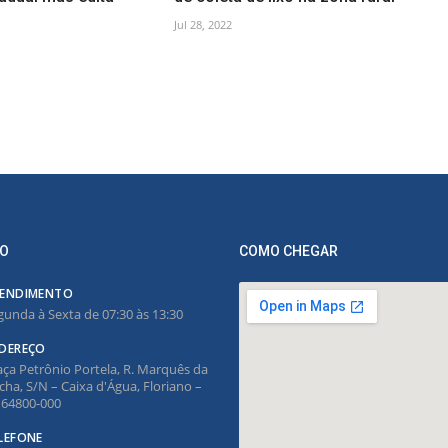
Jul 28, 2022
O
COMO CHEGAR
ENDIMENTO
gunda à Sexta de 07:30 às 13:30
DEREÇO
aça Petrônio Portela, R. Marquês da
cha, S/N – Caixa d'Água, Floriano –
, 64800-000
LEFONE