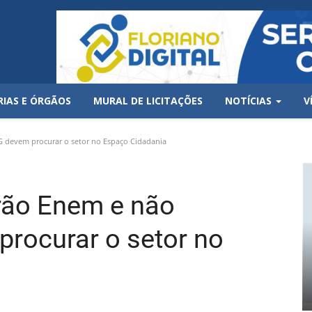
RIAS E ÓRGÃOS
MURAL DE LICITAÇÕES
NOTÍCIAS
V
 devem procurar o setor no Espaço Cidadania
rão Enem e não
rocurar o setor no