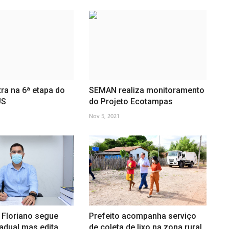
tra na 6ª etapa do
SEMAN realiza monitoramento
US
do Projeto Ecotampas
Nov 5, 2021
 Floriano segue
Prefeito acompanha serviço
adual mas edita
de coleta de lixo na zona rural