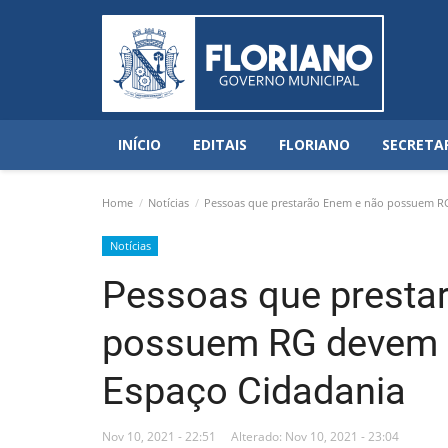
INÍCIO
EDITAIS
FLORIANO
SECRETA
Home
Notícias
Pessoas que prestarão Enem e não possuem RG
Notícias
Pessoas que presta
possuem RG devem p
Espaço Cidadania
Nov 10, 2021 - 22:51
Alterado: Nov 10, 2021 - 23:04