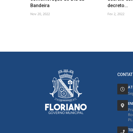
Bandeira
decreto...
Nov 20, 2022
Fev 2, 2022
CONTAT
AT
Se
EN
Pr
Ro
PI
TE