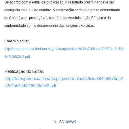
De acordo com o edital de publicação, o resultado preliminar deve ser
divulgado no dia 3 de outubro. A contratação será pelo prazo determinado
de 01(um) ano, prorrogável, a critério da Administração Pública e de
conformidade com o desempenho das funções exercidas.
Confira o edital:
http://transparencia.floriano.pi.gov.br/uploads/leis/90a790faca298534d7c55b
4d7c3603e2.pdf
Retificação do Edital:
http://transparencia.floriano.pi.gov.br/uploads/leis/894fa837bea2
42c25b4adf2160c6c043.pdf
ANTERIOR