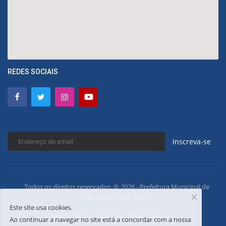
REDES SOCIAIS
Inscreva-se
Todos os direitos reservados. © 2026 - Prefeitura Municipal de
Floriano - Piauí - Brasil
Este site usa cookies.
Política de Privacidades
Mapa do Site
Ao continuar a navegar no site está a concordar com a nossa