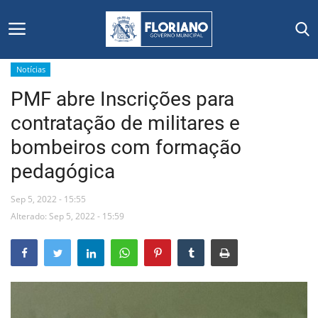
Notícias
PMF abre Inscrições para
Início
contratação de militares e
Editais
bombeiros com formação
pedagógica
Floriano
Sep 5, 2022 - 15:55
Secretarias e Órgãos
Alterado: Sep 5, 2022 - 15:59
Mural de Licitações
Notícias
Vídeos