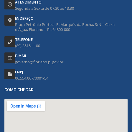
ATENDIMENTO
Segunda à Sexta de 07:30 às 13:30
ENDEREÇO
Praça Petrônio Portela, R. Marquês da Rocha, S/N – Caixa
d'Água, Floriano – PI, 64800-000
TELEFONE
(89) 3515-1100
E-MAIL
governo@floriano.pi.gov.br
CNPJ
06.554.067/0001-54
COMO CHEGAR