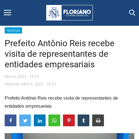
Notícias
Prefeito Antônio Reis recebe
Início
visita de representantes de
Editais
entidades empresariais
Floriano
Abril 6, 2022 - 16:19
Alterado: Abril 6, 2022 - 16:23
Secretarias e Órgãos
Prefeito Antônio Reis recebe visita de representantes de
Mural de Licitações
entidades empresariais
Notícias
Vídeos