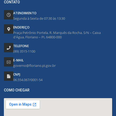
CONTATO
ATENDIMENTO
Segunda à Sexta de 07:30 às 13:30
ENDEREÇO
Praça Petrônio Portela, R. Marquês da Rocha, S/N – Caixa
d'Água, Floriano – PI, 64800-000
TELEFONE
(89) 3515-1100
E-MAIL
governo@floriano.pi.gov.br
CNPJ
06.554.067/0001-54
COMO CHEGAR