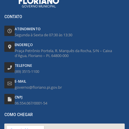
CONTATO
ATENDIMENTO
Segunda à Sexta de 07:30 às 13:30
ENDEREÇO
Praça Petrônio Portela, R. Marquês da Rocha, S/N – Caixa
d'Água, Floriano – PI, 64800-000
TELEFONE
(89) 3515-1100
E-MAIL
governo@floriano.pi.gov.br
CNPJ
06.554.067/0001-54
COMO CHEGAR