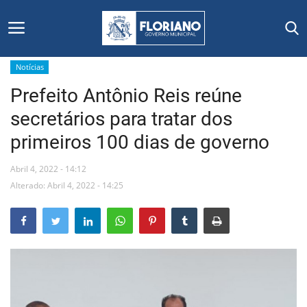
Notícias
Prefeito Antônio Reis reúne
Início
secretários para tratar dos
Editais
primeiros 100 dias de governo
Floriano
Abril 4, 2022 - 14:12
Alterado: Abril 4, 2022 - 14:25
Secretarias e Órgãos
Mural de Licitações
Notícias
Vídeos