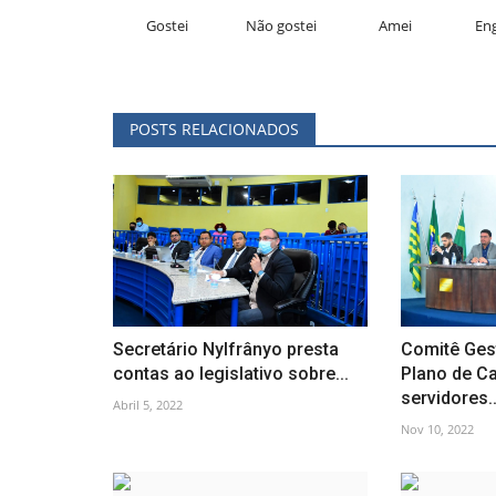
Gostei
Não gostei
Amei
En
POSTS RELACIONADOS
Secretário Nylfrânyo presta
Comitê Ges
contas ao legislativo sobre...
Plano de Ca
servidores..
Abril 5, 2022
Nov 10, 2022