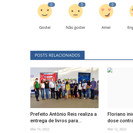
0
0
0
Gostei
Não gostei
Amei
En
POSTS RELACIONADOS
Prefeito Antônio Reis realiza a
Floriano ini
entrega de livros para...
dose contra
Mai 10, 2022
Mai 12, 2022