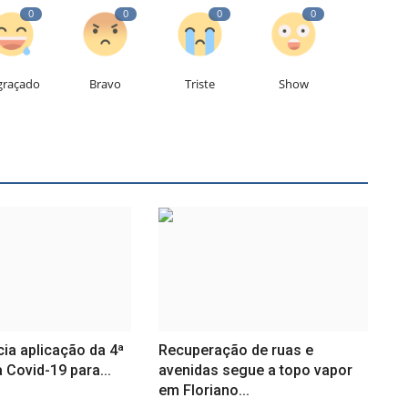
0
0
0
0
graçado
Bravo
Triste
Show
cia aplicação da 4ª
Recuperação de ruas e
 Covid-19 para...
avenidas segue a topo vapor
em Floriano...