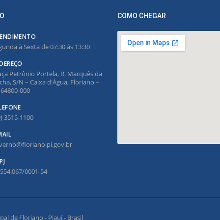
O
COMO CHEGAR
ENDIMENTO
gunda à Sexta de 07:30 às 13:30
DEREÇO
aça Petrônio Portela, R. Marquês da
cha, S/N – Caixa d'Água, Floriano –
, 64800-000
LEFONE
9) 3515-1100
MAIL
verno@floriano.pi.gov.br
PJ
.554.067/0001-54
l de Floriano - Piauí - Brasil