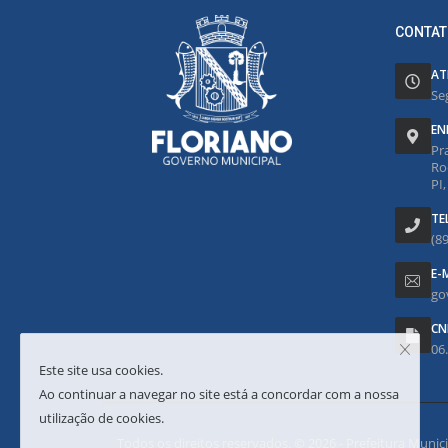
CONTAT
AT
Se
EN
Pr
Ro
PI
TE
(8
E-
go
CN
06
Este site usa cookies.
Ao continuar a navegar no site está a concordar com a nossa
utilização de cookies.
Todos os direitos reservados. © 2026 - Prefeitura Municipa