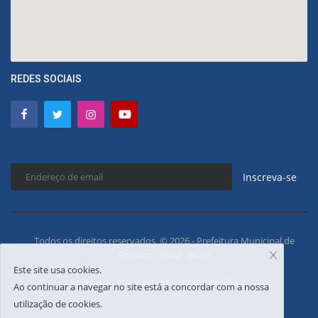
REDES SOCIAIS
Inscreva-se
Todos os direitos reservados. © 2026 - Prefeitura Municipal de
Floriano - Piauí - Brasil
Este site usa cookies.
Política de Privacidades
Mapa do Site
Ao continuar a navegar no site está a concordar com a nossa
utilização de cookies.