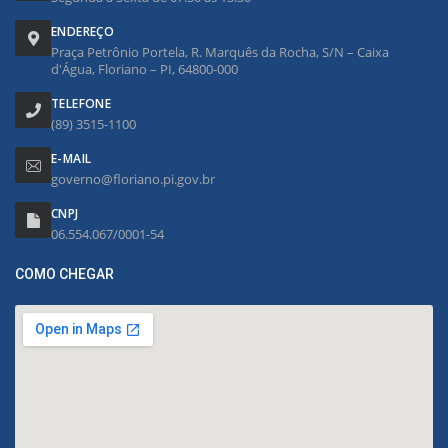
ENDEREÇO
Praça Petrônio Portela, R. Marquês da Rocha, S/N – Caixa
d'Água, Floriano – PI, 64800-000
TELEFONE
(89) 3515-1100
E-MAIL
governo@floriano.pi.gov.br
CNPJ
06.554.067/0001-54
COMO CHEGAR