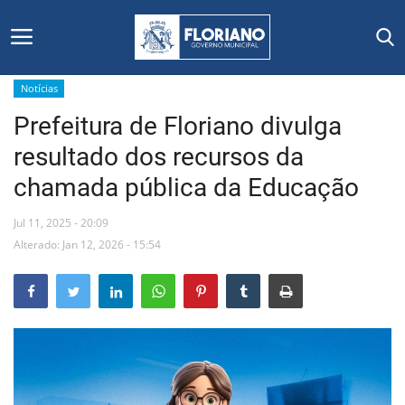
Notícias
Prefeitura de Floriano divulga
Início
resultado dos recursos da
Editais
chamada pública da Educação
Floriano
Jul 11, 2025 - 20:09
Alterado: Jan 12, 2026 - 15:54
Secretarias e Órgãos
Mural de Licitações
Notícias
Vídeos