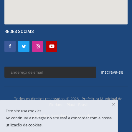
REDES SOCIAIS
Inscreva-se
Todos os direitos reservados. © 2026 - Prefeitura Municipal de
Floriano - Piauí - Brasil
Este site usa cookies.
Política de Privacidades
Mapa do Site
Ao continuar a navegar no site está a concordar com a nossa
utilização de cookies.