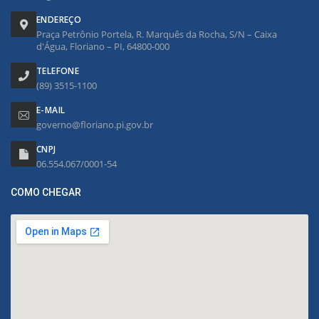
ENDEREÇO
Praça Petrônio Portela, R. Marquês da Rocha, S/N – Caixa
d'Água, Floriano – PI, 64800-000
TELEFONE
(89) 3515-1100
E-MAIL
governo@floriano.pi.gov.br
CNPJ
06.554.067/0001-54
COMO CHEGAR