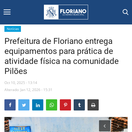
Notícias
Prefeitura de Floriano entrega
Início
equipamentos para prática de
Editais
atividade física na comunidade
Pilões
Floriano
Oct 10, 2025 - 13:14
Secretarias e Órgãos
Alterado: Jan 12, 2026 - 15:31
Mural de Licitações
Notícias
Vídeos