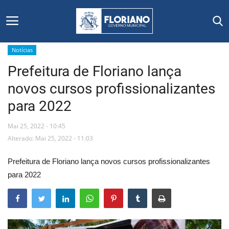
Notícias
Prefeitura de Floriano lança
Início
novos cursos profissionalizantes
Editais
para 2022
Floriano
Mai 25, 2022 - 10:45
Alterado: Mai 25, 2022 - 11:03
Secretarias e Órgãos
Prefeitura de Floriano lança novos cursos profissionalizantes
Mural de Licitações
para 2022
Notícias
Vídeos