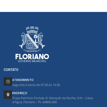
CONTATO
ATENDIMENTO
Segunda à Sexta de 07:30 às 13:30
ENDEREÇO
Praça Petrônio Portela, R. Marquês da Rocha, S/N – Caixa
d'Água, Floriano – PI, 64800-000