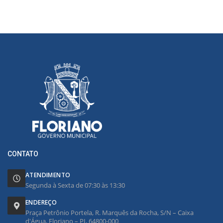
CONTATO
ATENDIMENTO
Segunda à Sexta de 07:30 às 13:30
ENDEREÇO
Praça Petrônio Portela, R. Marquês da Rocha, S/N – Caixa
d'Água, Floriano – PI, 64800-000