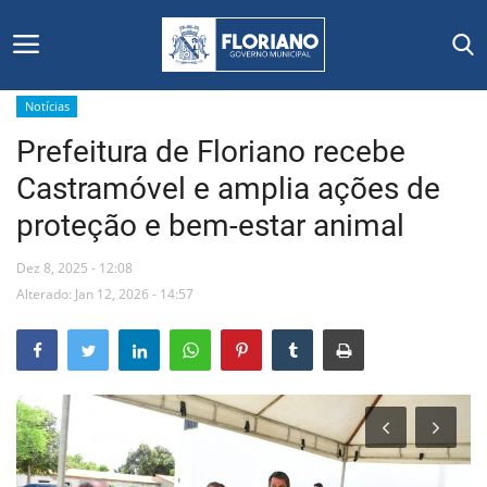
Notícias
Prefeitura de Floriano recebe
Início
Castramóvel e amplia ações de
Editais
proteção e bem-estar animal
Floriano
Dez 8, 2025 - 12:08
Alterado: Jan 12, 2026 - 14:57
Secretarias e Órgãos
Mural de Licitações
Notícias
Vídeos