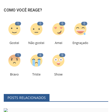
COMO VOCÊ REAGE?
1
0
0
0
Gostei
Não gostei
Amei
Engraçado
1
0
0
Bravo
Triste
Show
POSTS RELACIONADOS