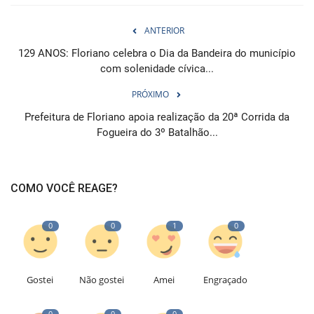
ANTERIOR
129 ANOS: Floriano celebra o Dia da Bandeira do município
com solenidade cívica...
PRÓXIMO
Prefeitura de Floriano apoia realização da 20ª Corrida da
Fogueira do 3º Batalhão...
COMO VOCÊ REAGE?
0
0
1
0
Gostei
Não gostei
Amei
Engraçado
0
0
0