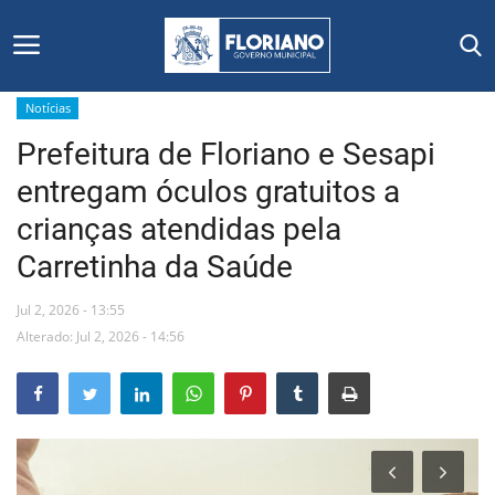
Notícias
Prefeitura de Floriano e Sesapi
Início
entregam óculos gratuitos a
Editais
crianças atendidas pela
Carretinha da Saúde
Floriano
Jul 2, 2026 - 13:55
Secretarias e Órgãos
Alterado: Jul 2, 2026 - 14:56
Mural de Licitações
Notícias
Vídeos