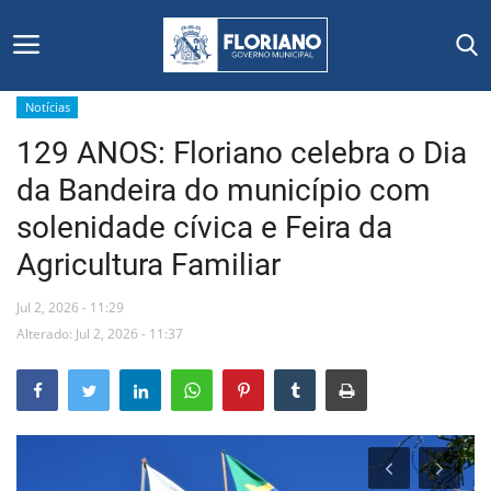
Notícias
129 ANOS: Floriano celebra o Dia
Início
da Bandeira do município com
Editais
solenidade cívica e Feira da
Agricultura Familiar
Floriano
Jul 2, 2026 - 11:29
Secretarias e Órgãos
Alterado: Jul 2, 2026 - 11:37
Mural de Licitações
Notícias
Vídeos