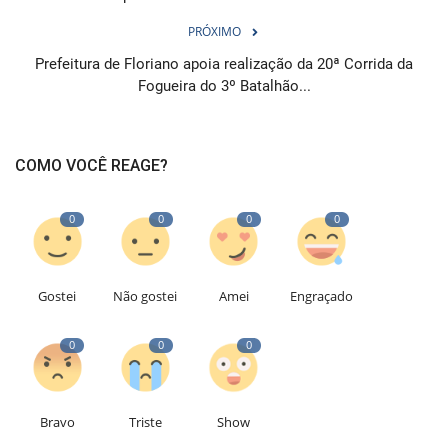
PRÓXIMO
Prefeitura de Floriano apoia realização da 20ª Corrida da
Fogueira do 3º Batalhão...
COMO VOCÊ REAGE?
0
0
0
0
Gostei
Não gostei
Amei
Engraçado
0
0
0
Bravo
Triste
Show