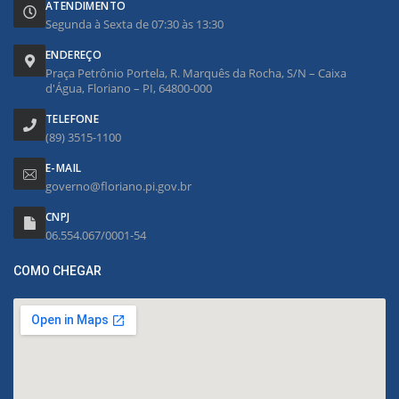
ATENDIMENTO
Segunda à Sexta de 07:30 às 13:30
ENDEREÇO
Praça Petrônio Portela, R. Marquês da Rocha, S/N – Caixa
d'Água, Floriano – PI, 64800-000
TELEFONE
(89) 3515-1100
E-MAIL
governo@floriano.pi.gov.br
CNPJ
06.554.067/0001-54
COMO CHEGAR