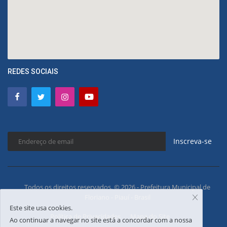
REDES SOCIAIS
Inscreva-se
Todos os direitos reservados. © 2026 - Prefeitura Municipal de
Floriano - Piauí - Brasil
Este site usa cookies.
Política de Privacidades
Mapa do Site
Ao continuar a navegar no site está a concordar com a nossa