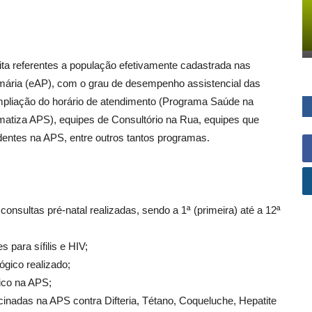
apita referentes a população efetivamente cadastrada nas
imária (eAP), com o grau de desempenho assistencial das
mpliação do horário de atendimento (Programa Saúde na
rmatiza APS), equipes de Consultório na Rua, equipes que
entes na APS, entre outros tantos programas.
onsultas pré-natal realizadas, sendo a 1ª (primeira) até a 12ª
para sífilis e HIV;
gico realizado;
gico na APS;
cinadas na APS contra Difteria, Tétano, Coqueluche, Hepatite