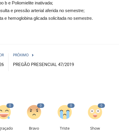
o b e Poliomielite inativada;
ulta e pressão arterial aferida no semestre;
a e hemoglobina glicada solicitada no semestre.
OR
PRÓXIMO
26
PREGÃO PRESENCIAL 47/2019
0
0
0
0
graçado
Bravo
Triste
Show