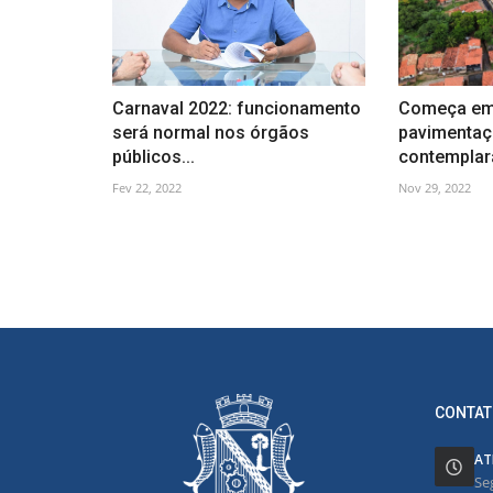
Carnaval 2022: funcionamento
Começa em 
será normal nos órgãos
pavimentaç
públicos...
contemplará
Fev 22, 2022
Nov 29, 2022
CONTAT
AT
Se