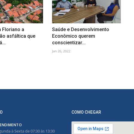
Floriano a
Saúde e Desenvolvimento
ão asfáltica que
Econômico querem
...
conscientizar...
Jan 26, 2022
O
COMO CHEGAR
ENDIMENTO
gunda à Sexta de 07:30 às 13:30