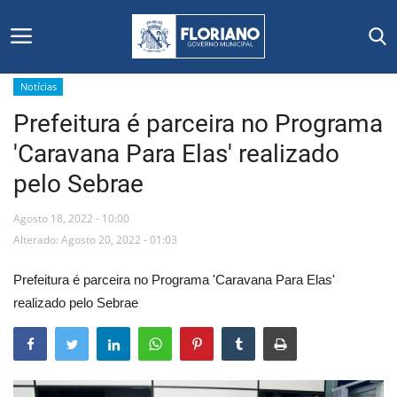
Notícias
Prefeitura é parceira no Programa
Início
'Caravana Para Elas' realizado
Editais
pelo Sebrae
Floriano
Agosto 18, 2022 - 10:00
Alterado: Agosto 20, 2022 - 01:03
Secretarias e Órgãos
Prefeitura é parceira no Programa 'Caravana Para Elas'
Mural de Licitações
realizado pelo Sebrae
Notícias
Vídeos