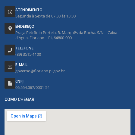
ATENDIMENTO
Segunda à Sexta de 07:30 às 13:30
ENDEREÇO
Praça Petrônio Portela, R. Marquês da Rocha, S/N – Caixa
d'Água, Floriano – PI, 64800-000
TELEFONE
(89) 3515-1100
E-MAIL
governo@floriano.pi.gov.br
CNPJ
06.554.067/0001-54
COMO CHEGAR