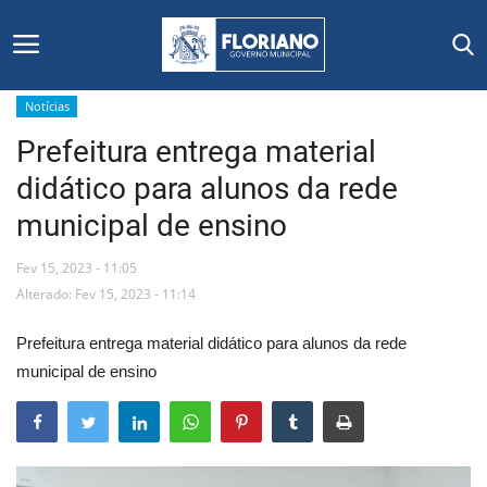
Notícias
Prefeitura entrega material
Início
didático para alunos da rede
Editais
municipal de ensino
Floriano
Fev 15, 2023 - 11:05
Alterado: Fev 15, 2023 - 11:14
Secretarias e Órgãos
Prefeitura entrega material didático para alunos da rede
Mural de Licitações
municipal de ensino
Notícias
Vídeos