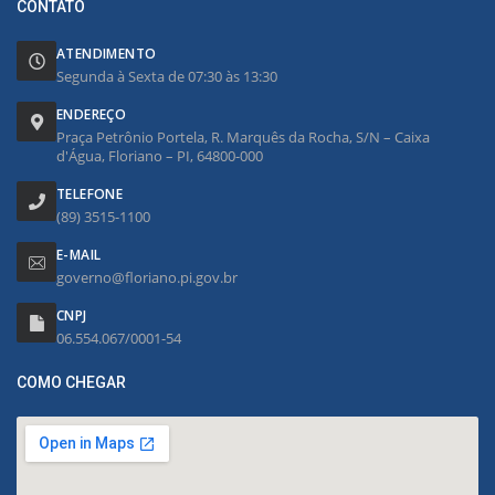
CONTATO
ATENDIMENTO
Segunda à Sexta de 07:30 às 13:30
ENDEREÇO
Praça Petrônio Portela, R. Marquês da Rocha, S/N – Caixa
d'Água, Floriano – PI, 64800-000
TELEFONE
(89) 3515-1100
E-MAIL
governo@floriano.pi.gov.br
CNPJ
06.554.067/0001-54
COMO CHEGAR