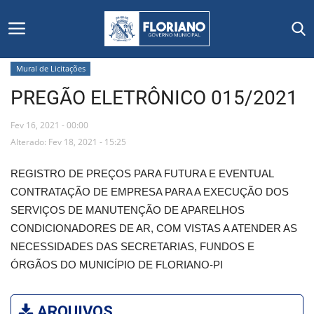
Mural de Licitações
PREGÃO ELETRÔNICO 015/2021
Início
Fev 16, 2021 - 00:00
Editais
Alterado: Fev 18, 2021 - 15:25
Floriano
REGISTRO DE PREÇOS PARA FUTURA E EVENTUAL
CONTRATAÇÃO DE EMPRESA PARA A EXECUÇÃO DOS
Secretarias e Órgãos
SERVIÇOS DE MANUTENÇÃO DE APARELHOS
CONDICIONADORES DE AR, COM VISTAS A ATENDER AS
Mural de Licitações
NECESSIDADES DAS SECRETARIAS, FUNDOS E
ÓRGÃOS DO MUNICÍPIO DE FLORIANO-PI
Notícias
Vídeos
ARQUIVOS