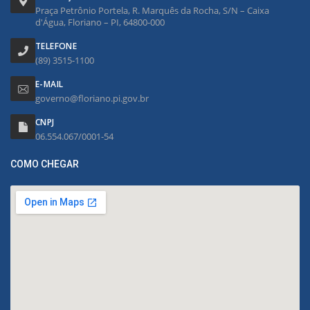
Praça Petrônio Portela, R. Marquês da Rocha, S/N – Caixa
d'Água, Floriano – PI, 64800-000
TELEFONE
(89) 3515-1100
E-MAIL
governo@floriano.pi.gov.br
CNPJ
06.554.067/0001-54
COMO CHEGAR