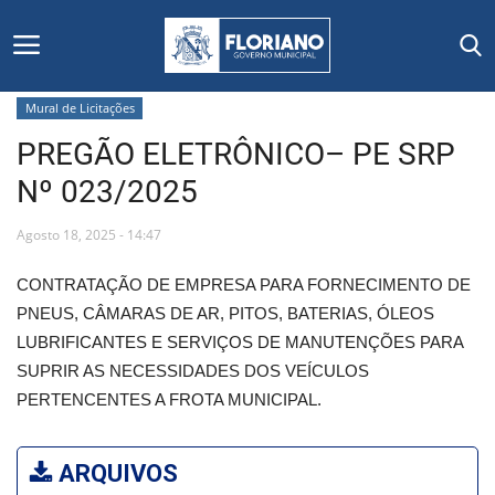
Mural de Licitações
PREGÃO ELETRÔNICO– PE SRP
Início
Nº 023/2025
Editais
Agosto 18, 2025 - 14:47
Floriano
CONTRATAÇÃO DE EMPRESA PARA FORNECIMENTO DE
PNEUS, CÂMARAS DE AR, PITOS, BATERIAS, ÓLEOS
Secretarias e Órgãos
LUBRIFICANTES E SERVIÇOS DE MANUTENÇÕES PARA
SUPRIR AS NECESSIDADES DOS VEÍCULOS
Mural de Licitações
PERTENCENTES A FROTA MUNICIPAL.
Notícias
ARQUIVOS
Vídeos