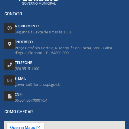
CONTATO
ATENDIMENTO
Segunda à Sexta de 07:30 às 13:30
ENDEREÇO
Praça Petrônio Portela, R. Marquês da Rocha, S/N – Caixa
d'Água, Floriano – PI, 64800-000
TELEFONE
(89) 3515-1100
E-MAIL
governo@floriano.pi.gov.br
CNPJ
06.554.067/0001-54
COMO CHEGAR