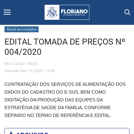
Mural de Licitações
EDITAL TOMADA DE PREÇOS Nº
Início
004/2020
Editais
Mar 5, 2020 - 00:00
Floriano
Alterado: Mar 10, 2020 - 10:00
CONTRATAÇÃO DOS SERVIÇOS DE ALIMENTAÇÃO DOS
Secretarias e Órgãos
DADOS DO CADASTRO DO E-SUS, BEM COMO
DIGITAÇÃO DA PRODUÇÃO DAS EQUIPES DA
Mural de Licitações
ESTRATÉGIA DE SAÚDE DA FAMÍLIA, CONFORME
DEFINIDO NO TERMO DE REFERÊNCIA E EDITAL.
Notícias
Vídeos