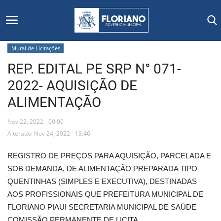
Mural de Licitações
REP. EDITAL PE SRP N° 071-
Início
2022- AQUISIÇÃO DE
Editais
ALIMENTAÇÃO
Floriano
Nov 22, 2022 - 00:00
Alterado: Nov 24, 2022 - 13:46
Secretarias e Órgãos
REGISTRO DE PREÇOS PARA AQUISIÇÃO, PARCELADA E
Mural de Licitações
SOB DEMANDA, DE ALIMENTAÇÃO PREPARADA TIPO
QUENTINHAS (SIMPLES E EXECUTIVA), DESTINADAS
Notícias
AOS PROFISSIONAIS QUE PREFEITURA MUNICIPAL DE
FLORIANO PIAUI SECRETARIA MUNICIPAL DE SAÚDE
Vídeos
COMISSÃO PERMANENTE DE LICITA