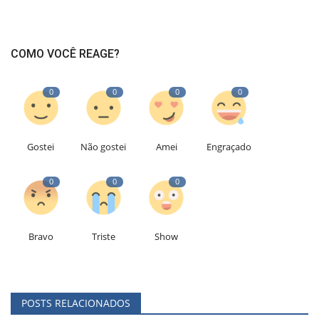
COMO VOCÊ REAGE?
0
0
0
0
Gostei
Não gostei
Amei
Engraçado
0
0
0
Bravo
Triste
Show
POSTS RELACIONADOS