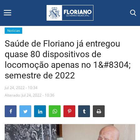
Notícias
Saúde de Floriano já entregou
Início
quase 80 dispositivos de
Editais
locomoção apenas no 1&#8304;
semestre de 2022
Floriano
Jul 24, 2022 - 10:34
Secretarias e Órgãos
Alterado: Jul 24, 2022 - 10:36
Mural de Licitações
Notícias
Vídeos