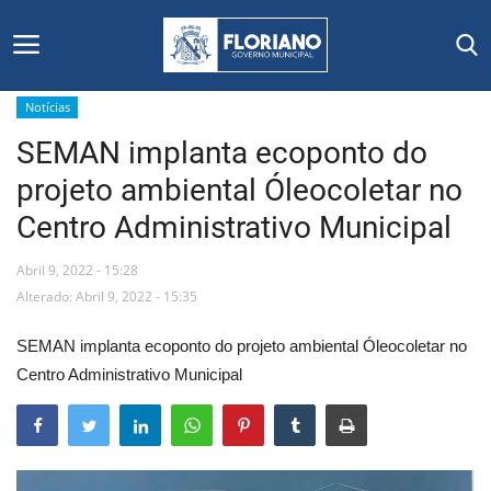
Notícias
SEMAN implanta ecoponto do
Início
projeto ambiental Óleocoletar no
Editais
Centro Administrativo Municipal
Floriano
Abril 9, 2022 - 15:28
Alterado: Abril 9, 2022 - 15:35
Secretarias e Órgãos
SEMAN implanta ecoponto do projeto ambiental Óleocoletar no
Mural de Licitações
Centro Administrativo Municipal
Notícias
Vídeos