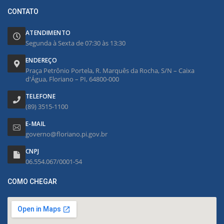
CONTATO
ATENDIMENTO
Segunda à Sexta de 07:30 às 13:30
ENDEREÇO
Praça Petrônio Portela, R. Marquês da Rocha, S/N – Caixa
d'Água, Floriano – PI, 64800-000
TELEFONE
(89) 3515-1100
E-MAIL
governo@floriano.pi.gov.br
CNPJ
06.554.067/0001-54
COMO CHEGAR