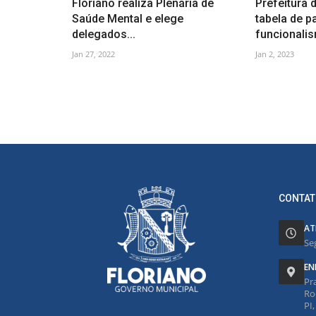
Floriano realiza Plenária de
Prefeitura 
Saúde Mental e elege
tabela de 
delegados...
funcionalis
Jan 27, 2022
Jan 2, 2023
CONTAT
AT
Se
EN
Pr
Ro
PI