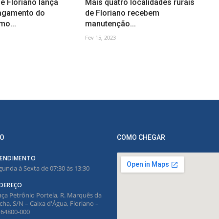
de Floriano lança
Mais quatro localidades rurais
pagamento do
de Floriano recebem
mo...
manutenção...
Fev 15, 2023
O
COMO CHEGAR
ENDIMENTO
gunda à Sexta de 07:30 às 13:30
DEREÇO
aça Petrônio Portela, R. Marquês da
cha, S/N – Caixa d'Água, Floriano –
, 64800-000