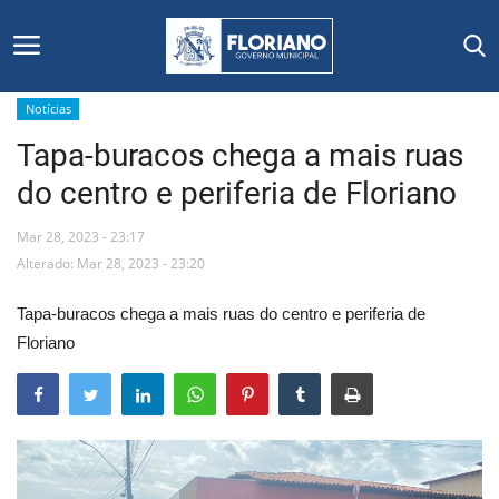
Notícias
Tapa-buracos chega a mais ruas
Início
do centro e periferia de Floriano
Editais
Mar 28, 2023 - 23:17
Floriano
Alterado: Mar 28, 2023 - 23:20
Tapa-buracos chega a mais ruas do centro e periferia de
Secretarias e Órgãos
Floriano
Mural de Licitações
Notícias
Vídeos