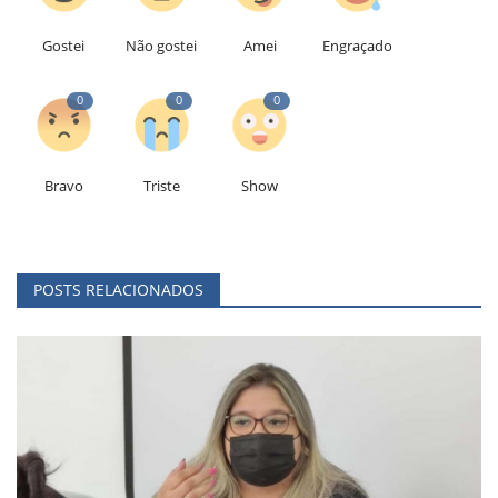
Gostei
Não gostei
Amei
Engraçado
0
0
0
Bravo
Triste
Show
POSTS RELACIONADOS