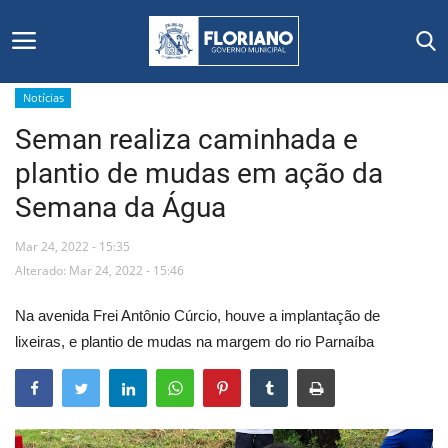
Notícias
Seman realiza caminhada e
Início
plantio de mudas em ação da
Editais
Semana da Água
Floriano
Mar 24, 2022 - 15:35
Alterado: Mar 24, 2022 - 15:46
Secretarias e Órgãos
Na avenida Frei Antônio Cúrcio, houve a implantação de
Mural de Licitações
lixeiras, e plantio de mudas na margem do rio Parnaíba
Notícias
Vídeos