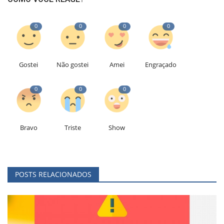
0
0
0
0
Gostei
Não gostei
Amei
Engraçado
0
0
0
Bravo
Triste
Show
POSTS RELACIONADOS