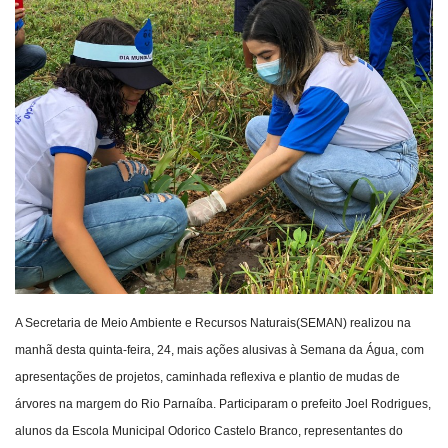
Webmail
Contato
A Secretaria de Meio Ambiente e Recursos Naturais(SEMAN) realizou na
manhã desta quinta-feira, 24, mais ações alusivas à Semana da Água, com
apresentações de projetos, caminhada reflexiva e plantio de mudas de
árvores na margem do Rio Parnaíba. Participaram o prefeito Joel Rodrigues,
alunos da Escola Municipal Odorico Castelo Branco, representantes do