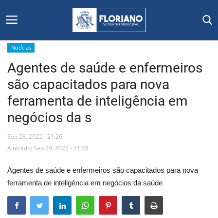
Notícias
Agentes de saúde e enfermeiros
Início
são capacitados para nova
Editais
ferramenta de inteligência em
negócios da s
Floriano
Sep 28, 2022 - 21:26
Secretarias e Órgãos
Alterado: Sep 29, 2022 - 21:28
Mural de Licitações
Agentes de saúde e enfermeiros são capacitados para nova
ferramenta de inteligência em negócios da saúde
Notícias
Vídeos