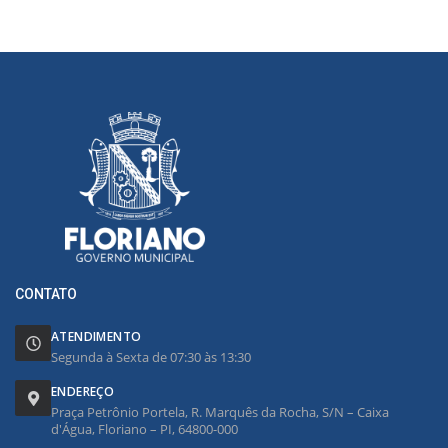
CONTATO
ATENDIMENTO
Segunda à Sexta de 07:30 às 13:30
ENDEREÇO
Praça Petrônio Portela, R. Marquês da Rocha, S/N – Caixa
d'Água, Floriano – PI, 64800-000