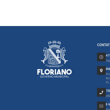
CONTAT
AT
Se
EN
Pr
Ro
PI
TE
(8
E-
go