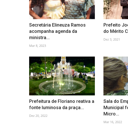
Secretária Elineuza Ramos
Prefeito Jo
acompanha agenda da
do Mérito C
ministra...
Dez 3, 2021
Mar 8, 2023
Prefeitura de Floriano reativa a
Sala do Em
fonte luminosa da praça...
Municipal f
Micro...
Dez 20, 2022
Mar 16, 2022