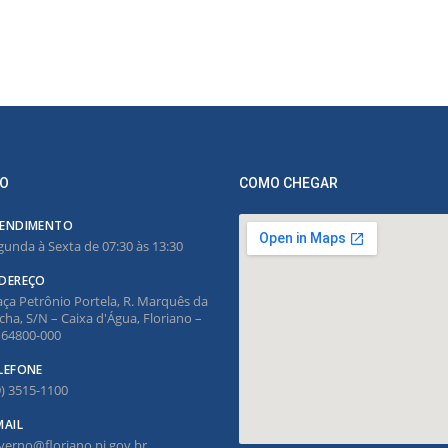
O
COMO CHEGAR
ENDIMENTO
gunda à Sexta de 07:30 às 13:30
DEREÇO
aça Petrônio Portela, R. Marquês da
cha, S/N – Caixa d'Água, Floriano –
, 64800-000
LEFONE
9) 3515-1100
MAIL
verno@floriano.pi.gov.br