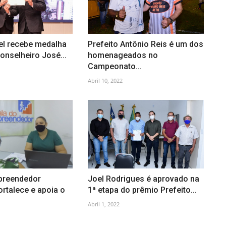
el recebe medalha
Prefeito Antônio Reis é um dos
onselheiro José...
homenageados no
Campeonato...
Abril 10, 2022
preendedor
Joel Rodrigues é aprovado na
ortalece e apoia o
1ª etapa do prêmio Prefeito...
Abril 1, 2022