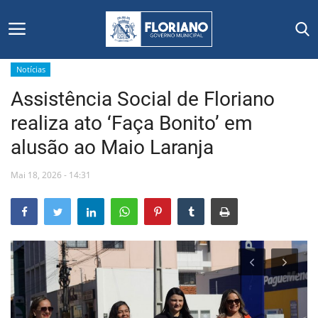
Notícias
Assistência Social de Floriano
Início
realiza ato ‘Faça Bonito’ em
Editais
alusão ao Maio Laranja
Floriano
Mai 18, 2026 - 14:31
Secretarias e Órgãos
Mural de Licitações
Notícias
Vídeos