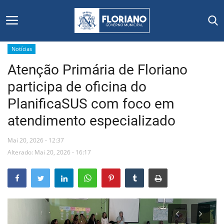
Notícias
Atenção Primária de Floriano
Início
participa de oficina do
Editais
PlanificaSUS com foco em
atendimento especializado
Floriano
Mai 20, 2026 - 12:37
Secretarias e Órgãos
Alterado: Mai 20, 2026 - 16:17
Mural de Licitações
Notícias
Vídeos