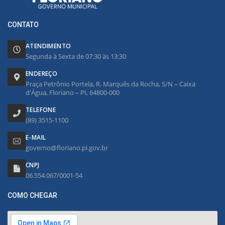
CONTATO
ATENDIMENTO
Segunda à Sexta de 07:30 às 13:30
ENDEREÇO
Praça Petrônio Portela, R. Marquês da Rocha, S/N – Caixa
d'Água, Floriano – PI, 64800-000
TELEFONE
(89) 3515-1100
E-MAIL
governo@floriano.pi.gov.br
CNPJ
06.554.067/0001-54
COMO CHEGAR