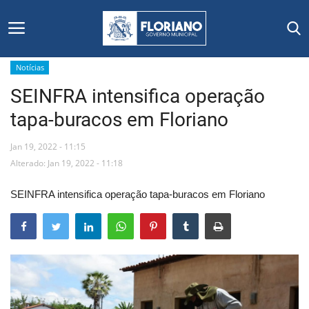
Notícias
SEINFRA intensifica operação
Início
tapa-buracos em Floriano
Editais
Jan 19, 2022 - 11:15
Floriano
Alterado: Jan 19, 2022 - 11:18
SEINFRA intensifica operação tapa-buracos em Floriano
Secretarias e Órgãos
Mural de Licitações
Notícias
Vídeos