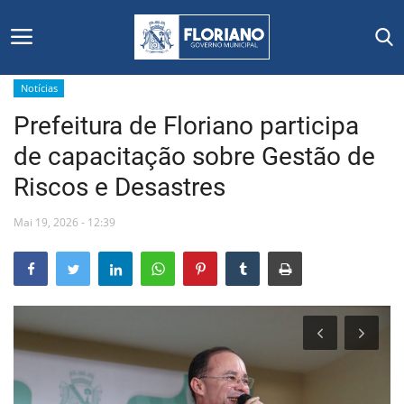
Notícias
Prefeitura de Floriano participa
Início
de capacitação sobre Gestão de
Editais
Riscos e Desastres
Floriano
Mai 19, 2026 - 12:39
Secretarias e Órgãos
Mural de Licitações
Notícias
Vídeos