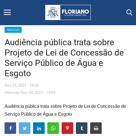
Notícias
Audiência pública trata sobre
Início
Projeto de Lei de Concessão de
Editais
Serviço Público de Água e
Esgoto
Floriano
Nov 24, 2021 - 19:00
Secretarias e Órgãos
Alterado: Nov 24, 2021 - 19:05
Mural de Licitações
Audiência pública trata sobre Projeto de Lei de Concessão de
Serviço Público de Água e Esgoto
Notícias
Vídeos