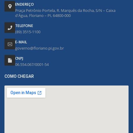
ENDEREÇO
Praça Petrônio Portela, R. Marquês da Rocha, S/N – Caixa
d'Água, Floriano – PI, 64800-000
TELEFONE
(89) 3515-1100
E-MAIL
governo@floriano.pi.gov.br
CNPJ
06.554.067/0001-54
COMO CHEGAR