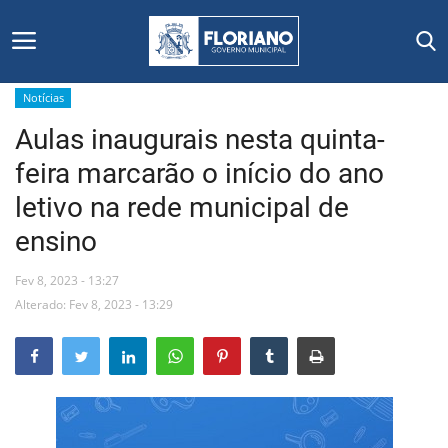
Notícias
Aulas inaugurais nesta quinta-
Início
feira marcarão o início do ano
Editais
letivo na rede municipal de
ensino
Floriano
Fev 8, 2023 - 13:27
Secretarias e Órgãos
Alterado: Fev 8, 2023 - 13:29
Mural de Licitações
Notícias
Vídeos