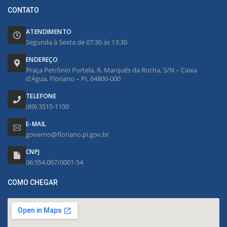
CONTATO
ATENDIMENTO
Segunda à Sexta de 07:30 às 13:30
ENDEREÇO
Praça Petrônio Portela, R. Marquês da Rocha, S/N – Caixa
d'Água, Floriano – PI, 64800-000
TELEFONE
(89) 3515-1100
E-MAIL
governo@floriano.pi.gov.br
CNPJ
06.554.067/0001-54
COMO CHEGAR