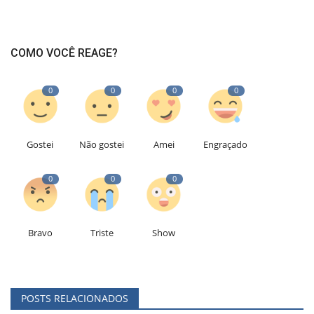
COMO VOCÊ REAGE?
0
0
0
0
Gostei
Não gostei
Amei
Engraçado
0
0
0
Bravo
Triste
Show
POSTS RELACIONADOS