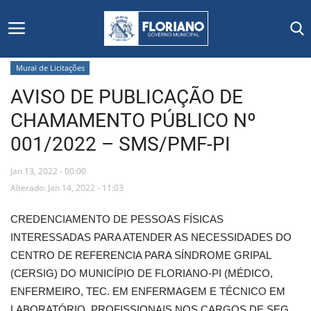
Mural de Licitações
AVISO DE PUBLICAÇÃO DE
Início
CHAMAMENTO PÚBLICO Nº
Editais
001/2022 – SMS/PMF-PI
Floriano
Jan 13, 2022 - 00:00
Alterado: Jan 14, 2022 - 11:03
Secretarias e Órgãos
CREDENCIAMENTO DE PESSOAS FÍSICAS
Mural de Licitações
INTERESSADAS PARA ATENDER AS NECESSIDADES DO
CENTRO DE REFERENCIA PARA SÍNDROME GRIPAL
Notícias
(CERSIG) DO MUNICÍPIO DE FLORIANO-PI (MÉDICO,
ENFERMEIRO, TEC. EM ENFERMAGEM E TÉCNICO EM
Vídeos
LABORATÓRIO, PROFISSIONAIS NOS CARGOS DE SEG