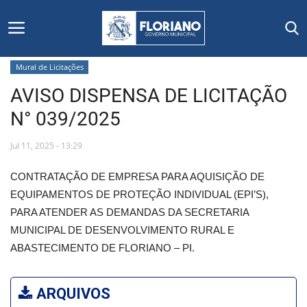
Mural de Licitações
AVISO DISPENSA DE LICITAÇÃO
Início
N° 039/2025
Editais
Jul 11, 2025 - 13:29
Floriano
CONTRATAÇÃO DE EMPRESA PARA AQUISIÇÃO DE
EQUIPAMENTOS DE PROTEÇÃO INDIVIDUAL (EPI’S),
Secretarias e Órgãos
PARA ATENDER AS DEMANDAS DA SECRETARIA
MUNICIPAL DE DESENVOLVIMENTO RURAL E
Mural de Licitações
ABASTECIMENTO DE FLORIANO – PI.
Notícias
ARQUIVOS
Vídeos