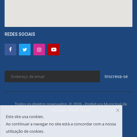
REDES SOCIAIS
Inscreva-se
Todos os direitos reservados. © 2026 - Prefeitura Municipal de
Floriano - Piauí - Brasil
Este site usa cookies.
Política de Privacidades
Mapa do Site
Ao continuar a navegar no site está a concordar com a nossa
utilização de cookies.