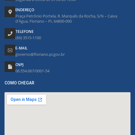
ENDEREÇO
Praça Petrônio Portela, R. Marquês da Rocha, S/N – Caixa
d'Água, Floriano – PI, 64800-000
TELEFONE
(89) 3515-1100
E-MAIL
governo@floriano.pi.gov.br
CNPJ
06.554.067/0001-54
COMO CHEGAR