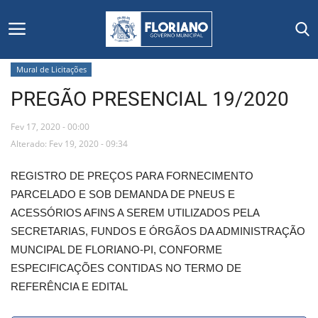
Mural de Licitações
PREGÃO PRESENCIAL 19/2020
Início
Fev 17, 2020 - 00:00
Editais
Alterado: Fev 19, 2020 - 09:34
Floriano
REGISTRO DE PREÇOS PARA FORNECIMENTO
PARCELADO E SOB DEMANDA DE PNEUS E
Secretarias e Órgãos
ACESSÓRIOS AFINS A SEREM UTILIZADOS PELA
SECRETARIAS, FUNDOS E ÓRGÃOS DA ADMINISTRAÇÃO
Mural de Licitações
MUNCIPAL DE FLORIANO-PI, CONFORME
ESPECIFICAÇÕES CONTIDAS NO TERMO DE
Notícias
REFERÊNCIA E EDITAL
Vídeos