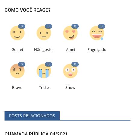
COMO VOCÊ REAGE?
0
0
0
0
Gostei
Não gostei
Amei
Engraçado
0
0
0
Bravo
Triste
Show
POSTS RELACIONADOS
CHAMADA PÚBLICA 04/2021