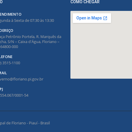
O
COMO CHEGAR
ENDIMENTO
gunda à Sexta de 07:30 às 13:30
DEREÇO
aça Petrônio Portela, R. Marquês da
cha, S/N – Caixa d'Água, Floriano –
, 64800-000
LEFONE
9) 3515-1100
MAIL
verno@floriano.pi.gov.br
PJ
.554.067/0001-54
l de Floriano - Piauí - Brasil