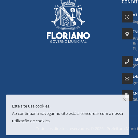
CONTAT
AT
Se
EN
Pr
Ro
PI
TE
(8
E-
go
CN
06
Este site usa cookies.
Ao continuar a navegar no site está a concordar com a nossa
utilização de cookies.
Todos os direitos reservados. © 2026 - Prefeitura Municipa