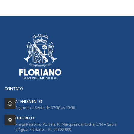
CONTATO
ATENDIMENTO
Segunda à Sexta de 07:30 às 13:30
ENDEREÇO
Praça Petrônio Portela, R. Marquês da Rocha, S/N – Caixa
d'Água, Floriano – PI, 64800-000