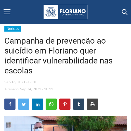
Notícias
Campanha de prevenção ao
Início
suicídio em Floriano quer
Editais
identificar vulnerabilidade nas
escolas
Floriano
Sep 16, 2021 - 08:10
Secretarias e Órgãos
Alterado: Sep 24, 2021 - 10:11
Mural de Licitações
Notícias
Vídeos