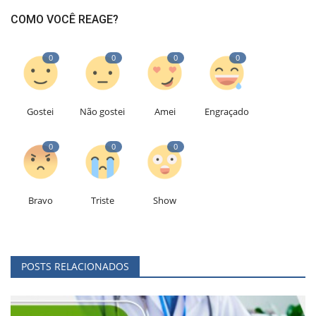
COMO VOCÊ REAGE?
0
0
0
0
Gostei
Não gostei
Amei
Engraçado
0
0
0
Bravo
Triste
Show
POSTS RELACIONADOS