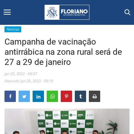
Notícias
Campanha de vacinação
Início
antirrábica na zona rural será de
Editais
27 a 29 de janeiro
Floriano
Jan 20, 2022 - 09:07
Alterado: Jan 20, 2022 - 09:10
Secretarias e Órgãos
Mural de Licitações
Notícias
Vídeos