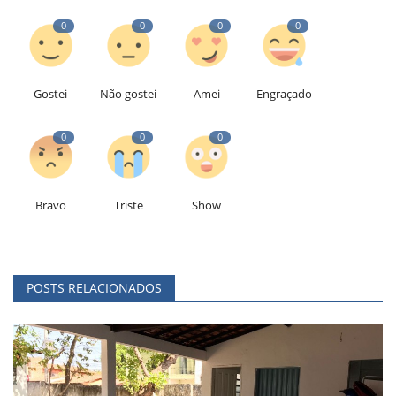
0
0
0
0
Gostei
Não gostei
Amei
Engraçado
0
0
0
Bravo
Triste
Show
POSTS RELACIONADOS