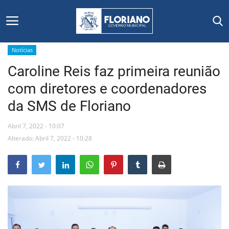
Notícias
Caroline Reis faz primeira reunião
Início
com diretores e coordenadores
Editais
da SMS de Floriano
Floriano
Abril 7, 2022 - 10:07
Alterado: Abril 7, 2022 - 10:28
Secretarias e Órgãos
Mural de Licitações
Notícias
Vídeos