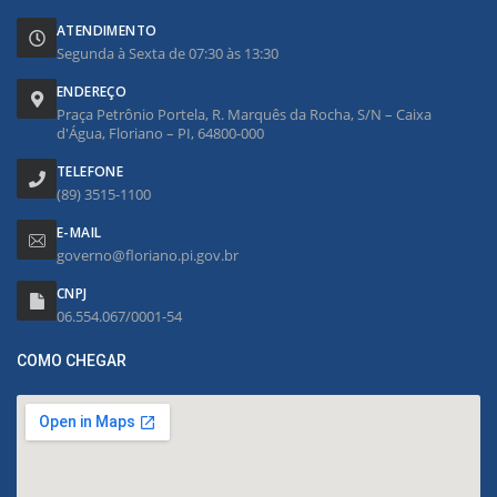
ATENDIMENTO
Segunda à Sexta de 07:30 às 13:30
ENDEREÇO
Praça Petrônio Portela, R. Marquês da Rocha, S/N – Caixa
d'Água, Floriano – PI, 64800-000
TELEFONE
(89) 3515-1100
E-MAIL
governo@floriano.pi.gov.br
CNPJ
06.554.067/0001-54
COMO CHEGAR