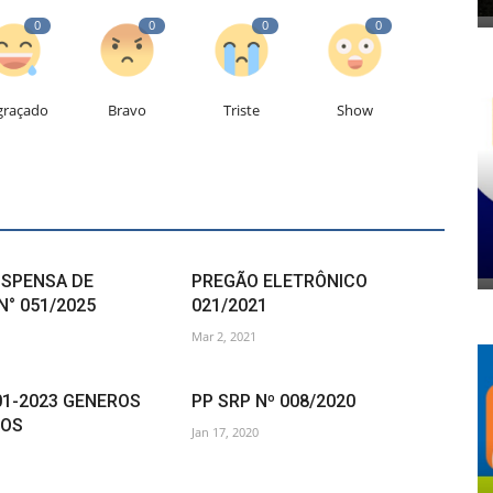
0
0
0
0
graçado
Bravo
Triste
Show
ISPENSA DE
PREGÃO ELETRÔNICO
N° 051/2025
021/2021
Mar 2, 2021
01-2023 GENEROS
PP SRP Nº 008/2020
IOS
Jan 17, 2020