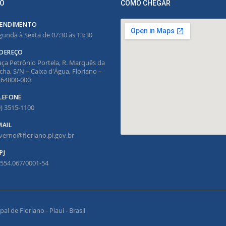
O
COMO CHEGAR
ENDIMENTO
gunda à Sexta de 07:30 às 13:30
DEREÇO
aça Petrônio Portela, R. Marquês da
cha, S/N – Caixa d'Água, Floriano –
, 64800-000
LEFONE
9) 3515-1100
MAIL
verno@floriano.pi.gov.br
PJ
.554.067/0001-54
l de Floriano - Piauí - Brasil