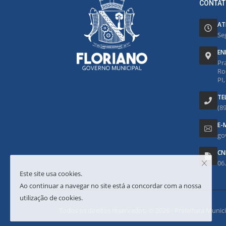
CONTAT
AT
Se
EN
Pr
Ro
PI
TE
(8
E-
go
CN
06
Este site usa cookies.
Ao continuar a navegar no site está a concordar com a nossa
utilização de cookies.
Todos os direitos reservados. © 2026 - Prefeitura Municipa