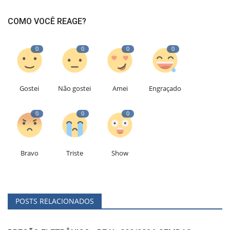
COMO VOCÊ REAGE?
0
0
0
0
Gostei
Não gostei
Amei
Engraçado
0
0
0
Bravo
Triste
Show
POSTS RELACIONADOS