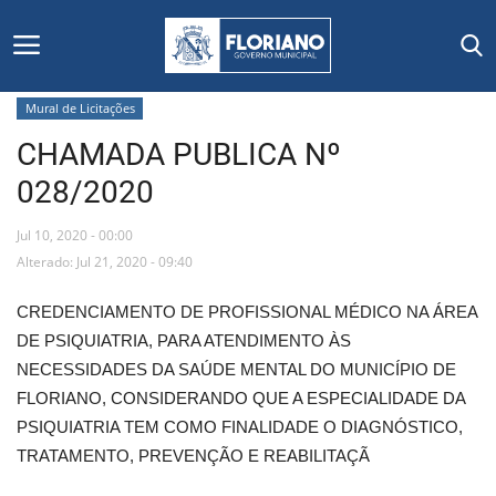
Mural de Licitações
CHAMADA PUBLICA Nº
Início
028/2020
Editais
Jul 10, 2020 - 00:00
Floriano
Alterado: Jul 21, 2020 - 09:40
CREDENCIAMENTO DE PROFISSIONAL MÉDICO NA ÁREA
Secretarias e Órgãos
DE PSIQUIATRIA, PARA ATENDIMENTO ÀS
NECESSIDADES DA SAÚDE MENTAL DO MUNICÍPIO DE
Mural de Licitações
FLORIANO, CONSIDERANDO QUE A ESPECIALIDADE DA
PSIQUIATRIA TEM COMO FINALIDADE O DIAGNÓSTICO,
Notícias
TRATAMENTO, PREVENÇÃO E REABILITAÇÃ
Vídeos