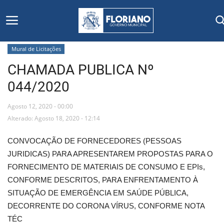
Mural de Licitações
CHAMADA PUBLICA Nº
Início
044/2020
Editais
Agosto 12, 2020 - 00:00
Floriano
Alterado: Agosto 18, 2020 - 12:14
CONVOCAÇÃO DE FORNECEDORES (PESSOAS
Secretarias e Órgãos
JURIDICAS) PARA APRESENTAREM PROPOSTAS PARA O
FORNECIMENTO DE MATERIAIS DE CONSUMO E EPIs,
Mural de Licitações
CONFORME DESCRITOS, PARA ENFRENTAMENTO À
SITUAÇÃO DE EMERGÊNCIA EM SAÚDE PÚBLICA,
Notícias
DECORRENTE DO CORONA VÍRUS, CONFORME NOTA
TÉC
Vídeos