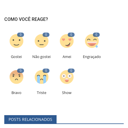
COMO VOCÊ REAGE?
0
0
0
0
Gostei
Não gostei
Amei
Engraçado
0
0
0
Bravo
Triste
Show
POSTS RELACIONADOS