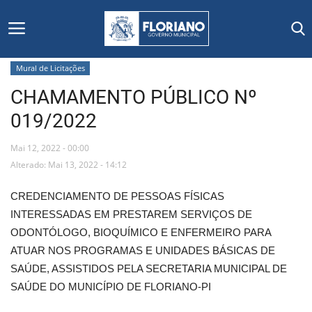
Mural de Licitações
CHAMAMENTO PÚBLICO Nº
Início
019/2022
Editais
Mai 12, 2022 - 00:00
Floriano
Alterado: Mai 13, 2022 - 14:12
CREDENCIAMENTO DE PESSOAS FÍSICAS
Secretarias e Órgãos
INTERESSADAS EM PRESTAREM SERVIÇOS DE
ODONTÓLOGO, BIOQUÍMICO E ENFERMEIRO PARA
Mural de Licitações
ATUAR NOS PROGRAMAS E UNIDADES BÁSICAS DE
SAÚDE, ASSISTIDOS PELA SECRETARIA MUNICIPAL DE
Notícias
SAÚDE DO MUNICÍPIO DE FLORIANO-PI
Vídeos