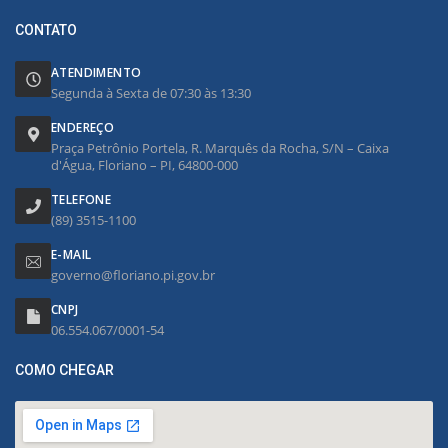
CONTATO
ATENDIMENTO
Segunda à Sexta de 07:30 às 13:30
ENDEREÇO
Praça Petrônio Portela, R. Marquês da Rocha, S/N – Caixa
d'Água, Floriano – PI, 64800-000
TELEFONE
(89) 3515-1100
E-MAIL
governo@floriano.pi.gov.br
CNPJ
06.554.067/0001-54
COMO CHEGAR