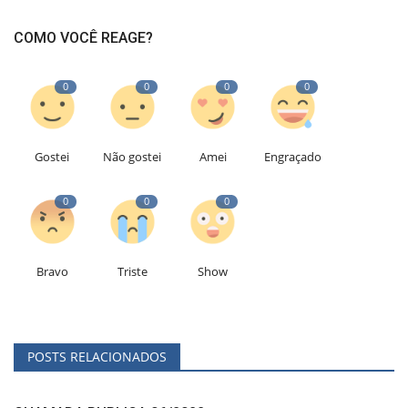
COMO VOCÊ REAGE?
0
0
0
0
Gostei
Não gostei
Amei
Engraçado
0
0
0
Bravo
Triste
Show
POSTS RELACIONADOS