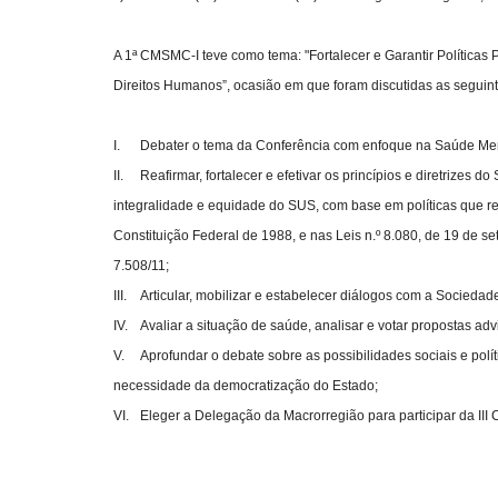
A 1ª CMSMC-I teve como tema: "Fortalecer e Garantir Políticas 
Direitos Humanos”, ocasião em que foram discutidas as seguin
I.
Debater o tema da Conferência com enfoque na Saúde Men
II.
Reafirmar, fortalecer e efetivar os princípios e diretrizes 
integralidade e equidade do SUS, com base em políticas que red
Constituição Federal de 1988, e nas Leis n.º 8.080, de 19 de 
7.508/11;
III.
Articular, mobilizar e estabelecer diálogos com a Socied
IV.
Avaliar a situação de saúde, analisar e votar propostas ad
V.
Aprofundar o debate sobre as possibilidades sociais e pol
necessidade da democratização do Estado;
VI.
Eleger a Delegação da Macrorregião para participar da III