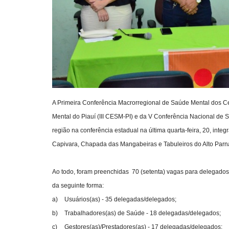
A Primeira Conferência Macrorregional de Saúde Mental dos Ce
Mental do Piauí (III CESM-PI) e da V Conferência Nacional de
região na conferência estadual na última quarta-feira, 20, integ
Capivara, Chapada das Mangabeiras e Tabuleiros do Alto Parn
Ao todo, foram preenchidas 70 (setenta) vagas para delegados(
da seguinte forma:
a)
Usuários(as) - 35 delegadas/delegados;
b)
Trabalhadores(as) de Saúde - 18 delegadas/delegados;
c)
Gestores(as)/Prestadores(as) - 17 delegadas/delegados;