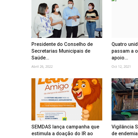
Presidente do Conselho de
Quatro uni
Secretarias Municipais de
passam a of
Saúde...
apoio...
Abril 26, 2022
Oct 12, 2021
SEMDAS lança campanha que
Vigilância 
estimula a doação do IR ao
de endemia