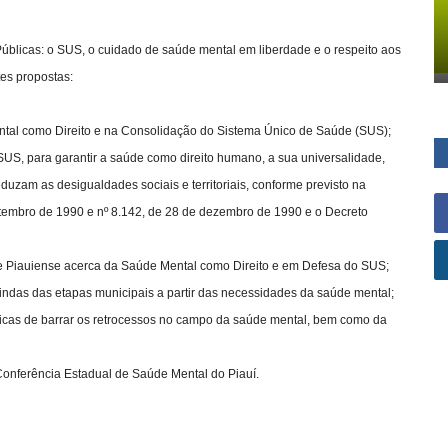
Públicas: o SUS, o cuidado de saúde mental em liberdade e o respeito aos
tes propostas:
tal como Direito e na Consolidação do Sistema Único de Saúde (SUS);
do SUS, para garantir a saúde como direito humano, a sua universalidade,
uzam as desigualdades sociais e territoriais, conforme previsto na
setembro de 1990 e nº 8.142, de 28 de dezembro de 1990 e o Decreto
ade Piauiense acerca da Saúde Mental como Direito e em Defesa do SUS;
vindas das etapas municipais a partir das necessidades da saúde mental;
íticas de barrar os retrocessos no campo da saúde mental, bem como da
 Conferência Estadual de Saúde Mental do Piauí.