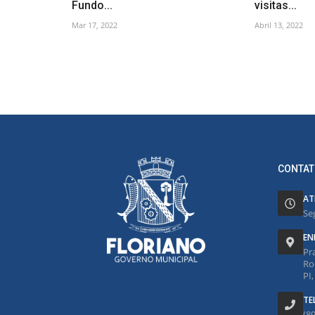
Fundo...
visitas...
Mar 17, 2022
Abril 13, 2022
CONTAT
AT
Se
EN
Pr
Ro
PI
TE
(8