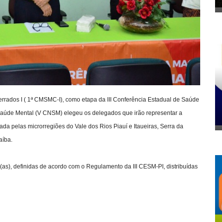
rrados I ( 1ª CMSMC-I), como etapa da III Conferência Estadual de Saúde
 Saúde Mental (V CNSM) elegeu os delegados que irão representar a
rada pelas microrregiões do Vale dos Rios Piauí e Itaueiras, Serra da
aíba.
as), definidas de acordo com o Regulamento da III CESM-PI, distribuídas