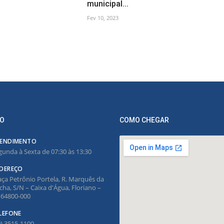
municipal...
Fev 10, 2023
O
COMO CHEGAR
ENDIMENTO
gunda à Sexta de 07:30 às 13:30
DEREÇO
aça Petrônio Portela, R. Marquês da
cha, S/N – Caixa d'Água, Floriano –
, 64800-000
LEFONE
9) 3515-1100