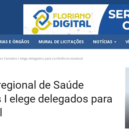
RIAS E ÓRGÃOS
MURAL DE LICITAÇÕES
NOTÍCIAS
V
s Cerrados I elege delegados para conferência estadual
egional de Saúde
 I elege delegados para
l