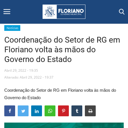
Notícias
Coordenação do Setor de RG em
Início
Floriano volta às mãos do
Editais
Governo do Estado
Floriano
Abril 29, 2022 - 19:35
Alterado: Abril 29, 2022 - 19:37
Secretarias e Órgãos
Coordenação do Setor de RG em Floriano volta às mãos do
Mural de Licitações
Governo do Estado
Notícias
Vídeos