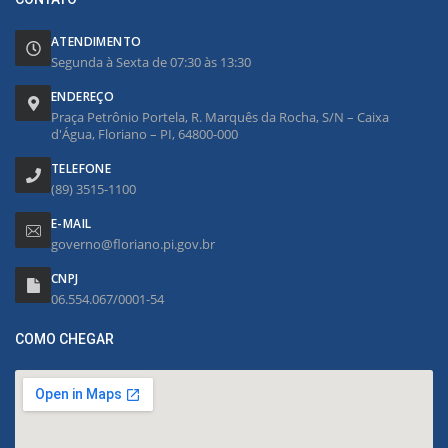
ATENDIMENTO
Segunda à Sexta de 07:30 às 13:30
ENDEREÇO
Praça Petrônio Portela, R. Marquês da Rocha, S/N – Caixa
d'Água, Floriano – PI, 64800-000
TELEFONE
(89) 3515-1100
E-MAIL
governo@floriano.pi.gov.br
CNPJ
06.554.067/0001-54
COMO CHEGAR