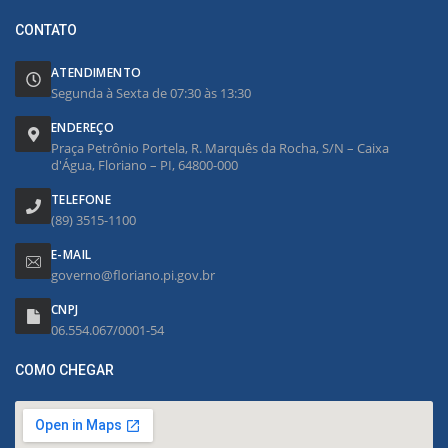
CONTATO
ATENDIMENTO
Segunda à Sexta de 07:30 às 13:30
ENDEREÇO
Praça Petrônio Portela, R. Marquês da Rocha, S/N – Caixa
d'Água, Floriano – PI, 64800-000
TELEFONE
(89) 3515-1100
E-MAIL
governo@floriano.pi.gov.br
CNPJ
06.554.067/0001-54
COMO CHEGAR