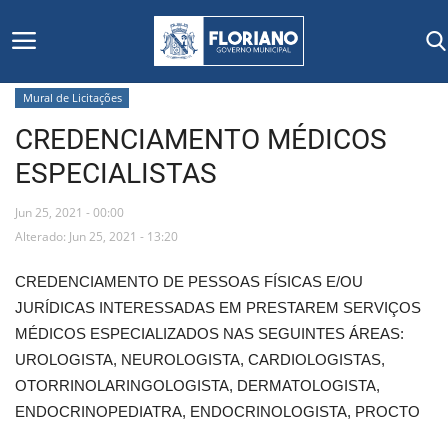
Mural de Licitações
CREDENCIAMENTO MÉDICOS
Início
ESPECIALISTAS
Editais
Jun 25, 2021 - 00:00
Floriano
Alterado: Jun 25, 2021 - 13:20
CREDENCIAMENTO DE PESSOAS FÍSICAS E/OU
Secretarias e Órgãos
JURÍDICAS INTERESSADAS EM PRESTAREM SERVIÇOS
MÉDICOS ESPECIALIZADOS NAS SEGUINTES ÁREAS:
Mural de Licitações
UROLOGISTA, NEUROLOGISTA, CARDIOLOGISTAS,
OTORRINOLARINGOLOGISTA, DERMATOLOGISTA,
Notícias
ENDOCRINOPEDIATRA, ENDOCRINOLOGISTA, PROCTO
Vídeos