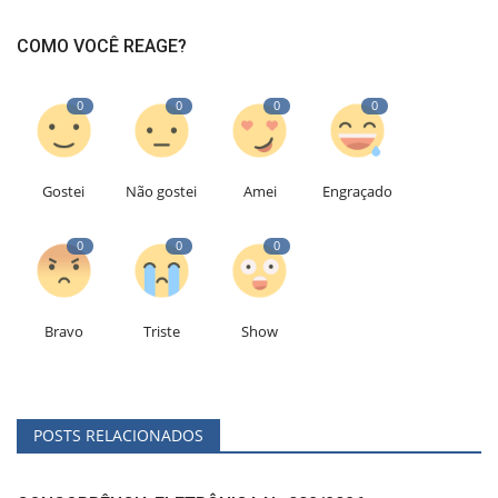
COMO VOCÊ REAGE?
0
0
0
0
Gostei
Não gostei
Amei
Engraçado
0
0
0
Bravo
Triste
Show
POSTS RELACIONADOS