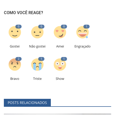
COMO VOCÊ REAGE?
0
0
0
1
Gostei
Não gostei
Amei
Engraçado
2
1
1
Bravo
Triste
Show
POSTS RELACIONADOS