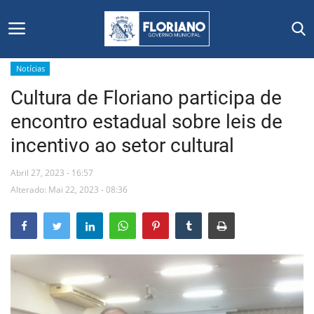
Notícias
Cultura de Floriano participa de
Início
encontro estadual sobre leis de
Editais
incentivo ao setor cultural
Floriano
Abril 27, 2023 - 16:57
Alterado: Mai 22, 2023 - 08:36
Secretarias e Órgãos
Mural de Licitações
Notícias
Vídeos