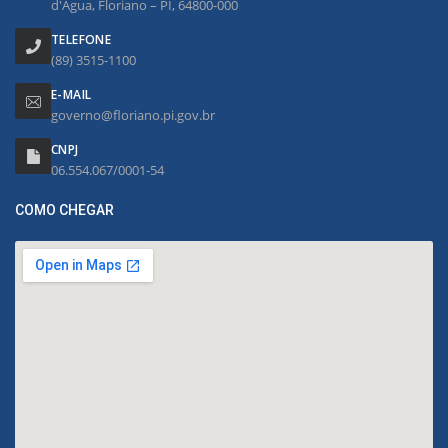
d'Água, Floriano – PI, 64800-000
TELEFONE
(89) 3515-1100
E-MAIL
governo@floriano.pi.gov.br
CNPJ
06.554.067/0001-54
COMO CHEGAR