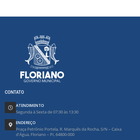
CONTATO
ATENDIMENTO
Segunda à Sexta de 07:30 às 13:30
ENDEREÇO
Praça Petrônio Portela, R. Marquês da Rocha, S/N – Caixa
d'Água, Floriano – PI, 64800-000