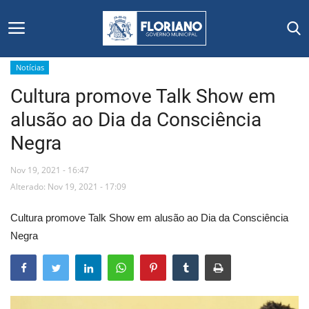
Notícias
Cultura promove Talk Show em
Início
alusão ao Dia da Consciência
Editais
Negra
Floriano
Nov 19, 2021 - 16:47
Alterado: Nov 19, 2021 - 17:09
Secretarias e Órgãos
Cultura promove Talk Show em alusão ao Dia da Consciência
Mural de Licitações
Negra
Notícias
Vídeos