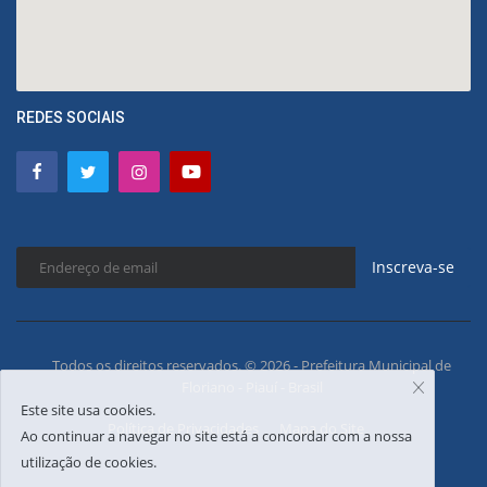
REDES SOCIAIS
Inscreva-se
Todos os direitos reservados. © 2026 - Prefeitura Municipal de
Floriano - Piauí - Brasil
Este site usa cookies.
Política de Privacidades
Mapa do Site
Ao continuar a navegar no site está a concordar com a nossa
utilização de cookies.