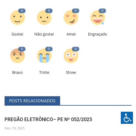
0
0
0
0
Gostei
Não gostei
Amei
Engraçado
0
0
0
Bravo
Triste
Show
POSTS RELACIONADOS
PREGÃO ELETRÔNICO– PE Nº 052/2025
Nov 19, 2025