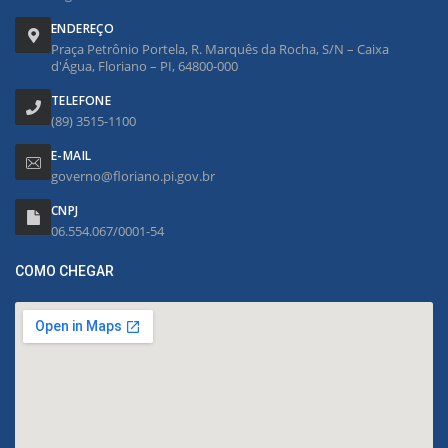
ENDEREÇO
Praça Petrônio Portela, R. Marquês da Rocha, S/N – Caixa
d'Água, Floriano – PI, 64800-000
TELEFONE
(89) 3515-1100
E-MAIL
governo@floriano.pi.gov.br
CNPJ
06.554.067/0001-54
COMO CHEGAR