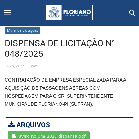
Mural de Licitações
DISPENSA DE LICITAÇÃO N°
Início
048/2025
Editais
Jul 25, 2025 - 13:45
Floriano
CONTRATAÇÃO DE EMPRESA ESPECIALIZADA PARA A
AQUISIÇÃO DE PASSAGENS AÉREAS COM
Secretarias e Órgãos
HOSPEDAGEM PARA O SR. SUPERINTENDENTE
MUNICIPAL DE FLORIANO-PI (SUTRAN).
Mural de Licitações
Notícias
ARQUIVOS
aviso-no-048-2025-dispensa.pdf
Vídeos